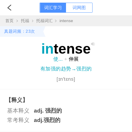
词汇学习
词网图
首页
托福
托福词汇
intense
真题词频：23次
in
tense
使...
+
伸展
有加强的趋势→强烈的
[ɪn'tɛns]
【释义】
基本释义
adj. 强烈的
常考释义
adj.强烈的