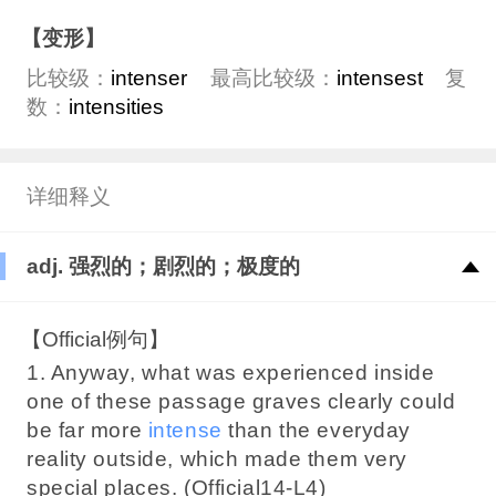
【变形】
比较级：
intenser
最高比较级：
intensest
复
数：
intensities
详细释义
adj. 强烈的；剧烈的；极度的
【Official例句】
1. Anyway, what was experienced inside
one of these passage graves clearly could
be far more
intense
than the everyday
reality outside, which made them very
special places. (Official14-L4)