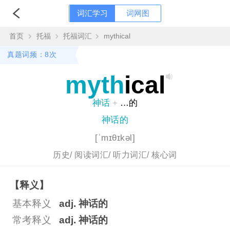
词汇学习
词网图
首页
托福
托福词汇
mythical
真题词频：8次
myth
ical
神话
+
…的
神话的
[ˈmɪθɪkəl]
历史/
阅读词汇/
听力词汇/
核心词
【释义】
基本释义
adj. 神话的
常考释义
adj. 神话的