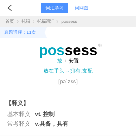
词汇学习
词网图
首页
托福
托福词汇
possess
真题词频：11次
pos
sess
放
+
安置
放在手头→拥有,支配
[pəˈzɛs]
【释义】
基本释义
vt. 控制
常考释义
v.具备，具有