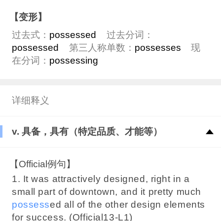
【变形】
过去式：
possessed
过去分词：
possessed
第三人称单数：
possesses
现
在分词：
possessing
详细释义
v. 具备，具有（特定品质、才能等）
【Official例句】
1. It was attractively designed, right in a
small part of downtown, and it pretty much
possess
ed all of the other design elements
for success. (Official13-L1)