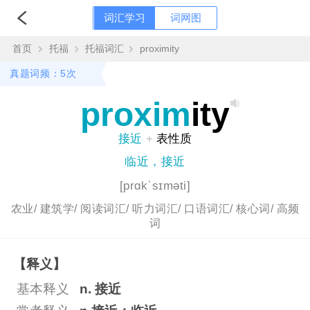
词汇学习
词网图
首页
托福
托福词汇
proximity
真题词频：5次
proxim
ity
接近
+
表性质
临近，接近
[prɑkˈsɪməti]
农业/
建筑学/
阅读词汇/
听力词汇/
口语词汇/
核心词/
高频
词
【释义】
基本释义
n. 接近