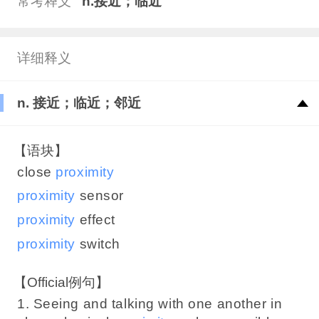
常考释义
n.接近；临近
详细释义
n. 接近；临近；邻近
【语块】
close
proximity
proximity
sensor
proximity
effect
proximity
switch
【Official例句】
1. Seeing and talking with one another in