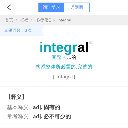
词汇学习
词网图
首页
托福
托福词汇
integral
真题词频：3次
integr
al
完整
+
...的
构成整体所必需的;完整的
[ˈɪntəgrəl]
【释义】
基本释义
adj. 固有的
常考释义
adj. 必不可少的