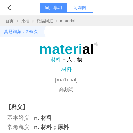
词汇学习
词网图
首页
托福
托福词汇
material
真题词频：295次
materi
al
材料
+
人，物
材料
[mə'tɪrɪəl]
高频词
【释义】
基本释义
n. 材料
常考释义
n. 材料；原料