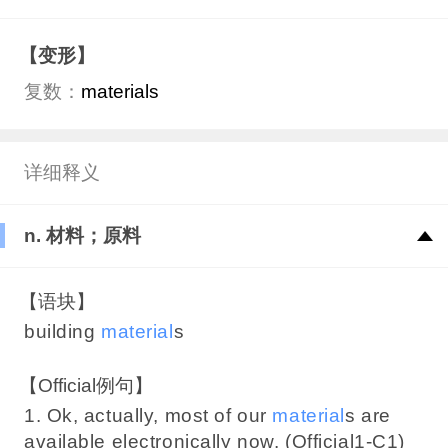
【变形】
复数：
materials
详细释义
n. 材料；原料
【语块】
building
material
s
【Official例句】
1. Ok, actually, most of our
material
s are
available electronically now. (Official1-C1)