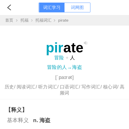
词汇学习
词网图
首页
托福
托福词汇
pirate
pir
ate
冒险
+
人
冒险的人→海盗
[ˈpaɪrət]
历史/
阅读词汇/
听力词汇/
口语词汇/
写作词汇/
核心词/
高
频词
【释义】
基本释义
n. 海盗