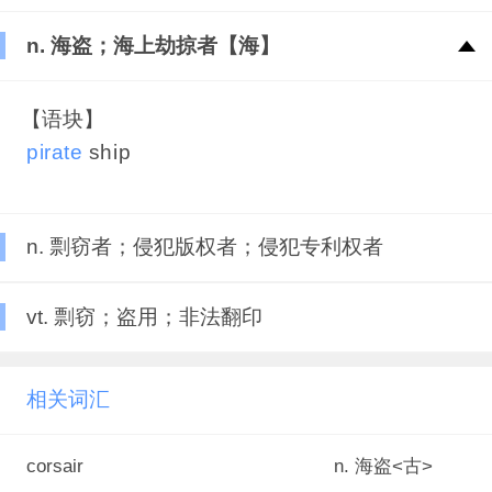
n. 海盗；海上劫掠者【海】
【语块】
pirate
ship
n. 剽窃者；侵犯版权者；侵犯专利权者
vt. 剽窃；盗用；非法翻印
相关词汇
corsair
n. 海盗<古>