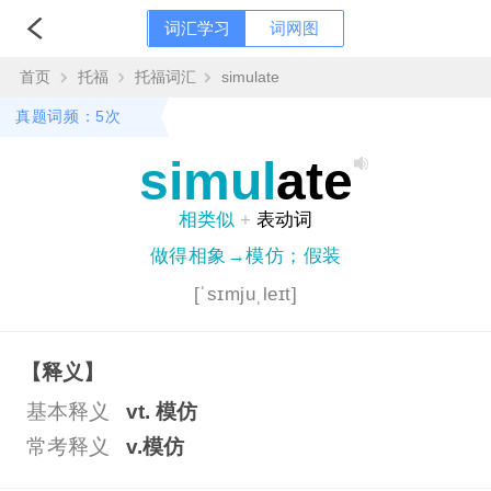
词汇学习
词网图
首页
托福
托福词汇
simulate
真题词频：5次
simul
ate
相类似
+
表动词
做得相象→模仿；假装
[ˈsɪmjuˌleɪt]
【释义】
基本释义
vt. 模仿
常考释义
v.模仿