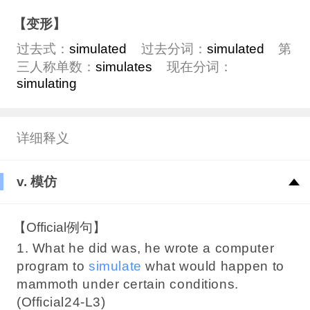
【变形】
过去式：
simulated
过去分词：
simulated
第
三人称单数：
simulates
现在分词：
simulating
详细释义
v. 模仿
【Official例句】
1. What he did was, he wrote a computer
program to
simulate
what would happen to
mammoth under certain conditions.
(Official24-L3)