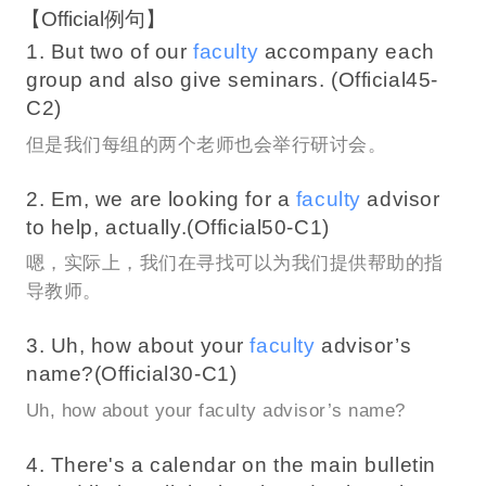
【Official例句】
1. But two of our
faculty
accompany each
group and also give seminars. (Official45-
C2)
但是我们每组的两个老师也会举行研讨会。
2. Em, we are looking for a
faculty
advisor
to help, actually.(Official50-C1)
嗯，实际上，我们在寻找可以为我们提供帮助的指
导教师。
3. Uh, how about your
faculty
advisor’s
name?(Official30-C1)
Uh, how about your faculty advisor’s name?
4. There's a calendar on the main bulletin