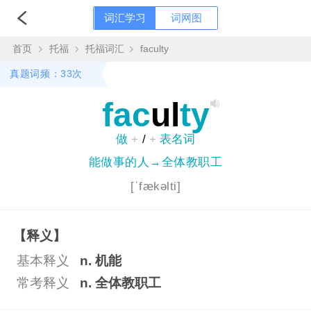
词汇学习
词网图
首页
托福
托福词汇
faculty
真题词频：33次
fac
ul
ty
做
+
/
+
表名词
能做事的人→全体教职工
[ˈfækəlti]
【释义】
基本释义
n. 机能
常考释义
n. 全体教职工