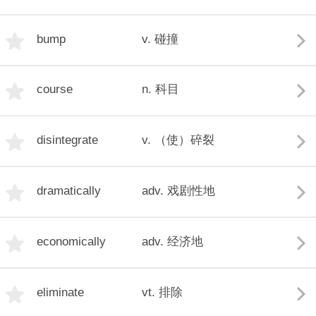
bump
v. 碰撞
course
n. 科目
disintegrate
v. （使）碎裂
dramatically
adv. 戏剧性地
economically
adv. 经济地
eliminate
vt. 排除