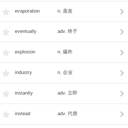
evaporation
n. 蒸发
eventually
adv. 终于
explosion
n. 爆炸
industry
n. 企业
instantly
adv. 立即
instead
adv. 代替